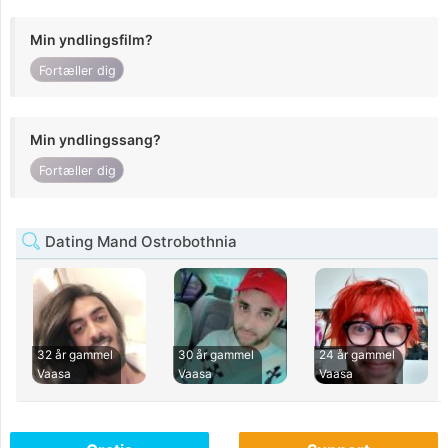
Min yndlingsfilm?
Fortæller dig
Min yndlingssang?
Fortæller dig
Dating Mand Ostrobothnia
32 år gammel
30 år gammel
24 år gammel
Vaasa
Vaasa
Vaasa