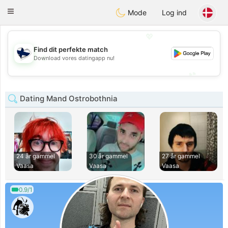
SuomenTreffit
Toggle
Mode
Log ind
navigation
💖
Find dit perfekte match
💖
Download vores datingapp nu!
💕
💕
Dating Mand Ostrobothnia
24 år gammel
30 år gammel
27 år gammel
Vaasa
Vaasa
Vaasa
0.9/1