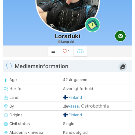
1
Lorsduki
Lang tid
1
Medlemsinformation
Age
42 år gammel
Her for
Alvorligt forhold
Land
Finland
Ostrobothnia
By
Vaasa
,
Origins
Finland
Civil status
Single
Akademisk niveau
Kandidatgrad