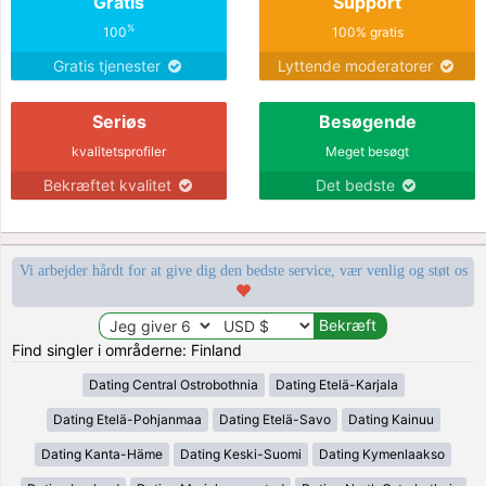
Gratis
Support
%
100
100% gratis
Gratis tjenester
Lyttende moderatorer
Seriøs
Besøgende
kvalitetsprofiler
Meget besøgt
Bekræftet kvalitet
Det bedste
Vi arbejder hårdt for at give dig den bedste service, vær venlig og støt os
Find singler i områderne: Finland
Dating Central Ostrobothnia
Dating Etelä-Karjala
Dating Etelä-Pohjanmaa
Dating Etelä-Savo
Dating Kainuu
Dating Kanta-Häme
Dating Keski-Suomi
Dating Kymenlaakso