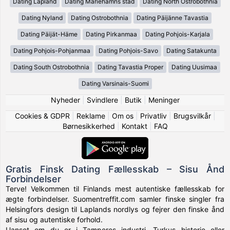
Dating Lapland
Dating Mariehamns stad
Dating North Ostrobothnia
Dating Nyland
Dating Ostrobothnia
Dating Päijänne Tavastia
Dating Päijät-Häme
Dating Pirkanmaa
Dating Pohjois-Karjala
Dating Pohjois-Pohjanmaa
Dating Pohjois-Savo
Dating Satakunta
Dating South Ostrobothnia
Dating Tavastia Proper
Dating Uusimaa
Dating Varsinais-Suomi
Nyheder
|
Svindlere
|
Butik
|
Meninger
Cookies & GDPR
|
Reklame
|
Om os
|
Privatliv
|
Brugsvilkår
|
Børnesikkerhed
|
Kontakt
|
FAQ
Gratis Finsk Dating Fællesskab – Sisu Ånd
Forbindelser
Terve! Velkommen til Finlands mest autentiske fællesskab for
ægte forbindelser. Suomentreffit.com samler finske singler fra
Helsingfors design til Laplands nordlys og fejrer den finske ånd
af sisu og autentiske forhold.
Uanset om du er i Tamperes industri, Turkus historie eller